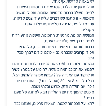
לא באמת מרגשת אף אחד.
אבל סרטון יום הולדת שמביא את התמונות הישנות
לחיים, משלב ברכות מדמויות אהובות ואפילו מגשים
חלומות – זו מתנה שמדברים עליה עוד שנים קדימה.
עם טכנולוגיית הבינה המלאכותית שלנו, אתם
מקבלים:
הנפשת תמונות מרגשות: התמונות הישנות מתעוררות
לחיים בדרך שמעולם לא ראיתם.
ברכות מותאמות אישית: דמויות אהובות, סלבס או
אפילו קרובים שכבר אינם – כולם יכולים לברך מכל
הלב.
הגשמת חלומות ב-AI: מי שחוגג יום הולדת תמיד חלם
לפגוש את הכוכב האהוב עליו? להופיע על במה? לשיר
או לרקוד עם האגדה שלו? עכשיו אפשר להגשים הכל.
בכל גיל – מ-8 ועד 80 (ואפילו יותר!) – אתם יוצרים
זיכרון יום הולדת חזק, מרגש ובלתי נשכח.
מוכנים להפוך את יום ההולדת הבא למתנה של פעם
בחיים?
לחצו על הכפתור למטה, השאירו פרטים, ואנחנו כבר