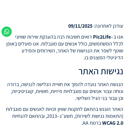
ניגודיות כהה
brightness_low
הוסף קו תחתון לקישורים
format_underlined
סמן קישורים
font_download
עודכן לאחרונה:
09/11/2025
לאפס
cached
אנו ב–
Pic2Life
רואים חשיבות רבה בהענקת שירות שוויוני
את
לכלל המשתמשים, כולל אנשים עם מוגבלות. אנו פועלים באופן
השארת משוב
כל
שוטף לשפר את הנגישות של האתר, השירותים והמידע
האפשרויות
הצהרת נגישות
הדיגיטלי המוצגים בו.
נגישות האתר
הנגשת האתר נועדה להפוך את חוויית הגלישה לנגישה, ברורה
ונוחה עבור אנשים עם מוגבלויות פיזיות, חושיות, קוגניטיביות,
וכן עבור בני הגיל השלישי.
האתר הונגש בהתאם לתקנות שוויון זכויות לאנשים עם מוגבלות
(התאמות נגישות לשירות), תשע״ג–2013, ובהתאם להנחיות
WCAG 2.0
ברמת AA.